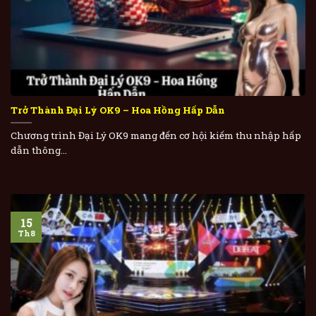
Trở Thành Đại Lý OK9 – Hoa Hồng Hấp Dẫn
Chương trình Đại Lý OK9 mang đến cơ hội kiếm thu nhập hấp
dẫn thông...
15
Th8