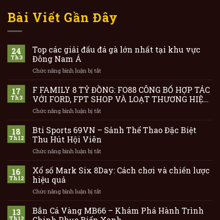
Bài Viết Gần Đây
Top các giải đấu đá gà lớn nhất tại khu vực
24
Th3
Đông Nam Á
Chức năng bình luận bị tắt
ở
Top
các
F FAMILY 8 TỶ ĐỒNG: FO88 CÔNG BỐ HỢP TÁC
17
giải
Th3
VỚI FORD, FPT SHOP VÀ LOẠT THƯƠNG HIỆU
đấu
F HÀNG ĐẦU
Chức năng bình luận bị tắt
ở
đá
F
gà
FAMILY
Bti Sports 69VN – Sảnh Thể Thao Đặc Biệt
lớn
18
8
nhất
Th12
Thu Hút Hội Viên
TỶ
tại
Chức năng bình luận bị tắt
ở
ĐỒNG:
khu
Bti
FO88
vực
Sports
Xổ số Mark Six 8Day: Cách chơi và chiến lược
CÔNG
16
Đông
69VN
BỐ
Th12
hiệu quả
Nam
–
HỢP
Á
Chức năng bình luận bị tắt
ở
Sảnh
TÁC
Xổ
Thể
VỚI
số
Bắn Cá Vàng MB66 – Khám Phá Hành Trình
Thao
13
FORD,
Mark
Đặc
Th12
Chinh Phục Biển Xanh
FPT