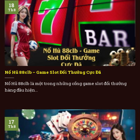
18
Th8
Nổ Hũ 88clb – Game Slot Đổi Thưởng Cực Đã
Nổ Hũ 88clb là một trong những cổng game slot đổi thưởng
hàng đầu hiện...
17
Th8