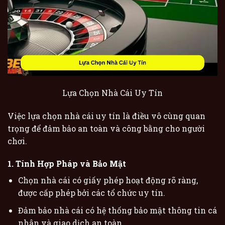
Lựa Chọn Nhà Cái Uy Tín
Việc lựa chọn nhà cái uy tín là điều vô cùng quan
trọng để đảm bảo an toàn và công bằng cho người
chơi.
1. Tính Hợp Pháp và Bảo Mật
Chọn nhà cái có giấy phép hoạt động rõ ràng,
được cấp phép bởi các tổ chức uy tín.
Đảm bảo nhà cái có hệ thống bảo mật thông tin cá
nhân và giao dịch an toàn.