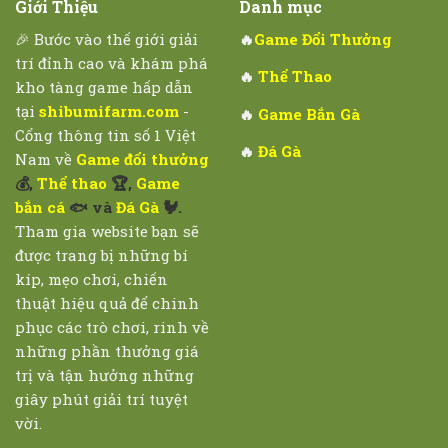
Giới Thiệu
Danh mục
🎉 Bước vào thế giới giải
🔥
Game Đổi Thưởng
trí đỉnh cao và khám phá
🔥
Thể Thao
kho tàng game hấp dẫn
tại
shibumifarm.com
-
🔥
Game Bắn Gà
Cổng thông tin số 1 Việt
🔥
Đá Gà
Nam về
Game đổi thưởng
💰,
Thể thao
🏆,
Game
bắn cá
🐟 và
Đá Gà
🐓.
Tham gia website bạn sẽ
được trang bị những bí
kíp, mẹo chơi, chiến
thuật hiệu quả để chinh
phục các trò chơi, rinh về
những phần thưởng giá
trị và tận hưởng những
giây phút giải trí tuyệt
vời.