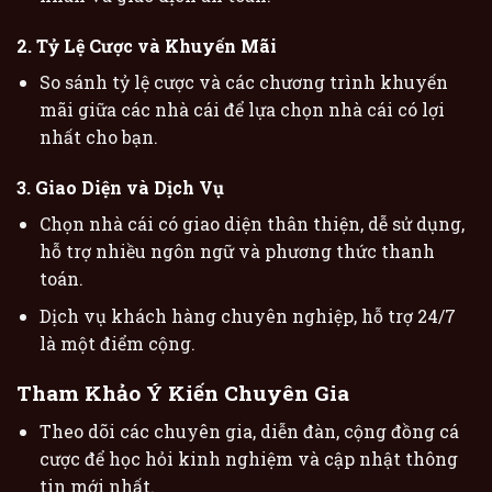
2. Tỷ Lệ Cược và Khuyến Mãi
So sánh tỷ lệ cược và các chương trình khuyến
mãi giữa các nhà cái để lựa chọn nhà cái có lợi
nhất cho bạn.
3. Giao Diện và Dịch Vụ
Chọn nhà cái có giao diện thân thiện, dễ sử dụng,
hỗ trợ nhiều ngôn ngữ và phương thức thanh
toán.
Dịch vụ khách hàng chuyên nghiệp, hỗ trợ 24/7
là một điểm cộng.
Tham Khảo Ý Kiến Chuyên Gia
Theo dõi các chuyên gia, diễn đàn, cộng đồng cá
cược để học hỏi kinh nghiệm và cập nhật thông
tin mới nhất.