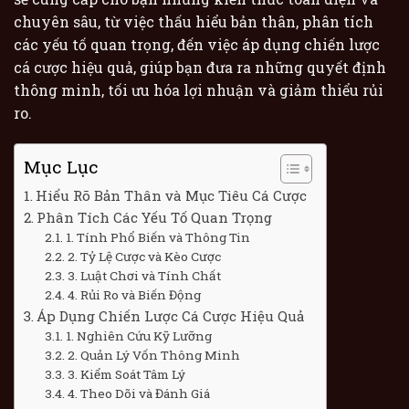
chuyên sâu, từ việc thấu hiểu bản thân, phân tích
các yếu tố quan trọng, đến việc áp dụng chiến lược
cá cược hiệu quả, giúp bạn đưa ra những quyết định
thông minh, tối ưu hóa lợi nhuận và giảm thiểu rủi
ro.
Mục Lục
Hiểu Rõ Bản Thân và Mục Tiêu Cá Cược
Phân Tích Các Yếu Tố Quan Trọng
1. Tính Phổ Biến và Thông Tin
2. Tỷ Lệ Cược và Kèo Cược
3. Luật Chơi và Tính Chất
4. Rủi Ro và Biến Động
Áp Dụng Chiến Lược Cá Cược Hiệu Quả
1. Nghiên Cứu Kỹ Lưỡng
2. Quản Lý Vốn Thông Minh
3. Kiểm Soát Tâm Lý
4. Theo Dõi và Đánh Giá