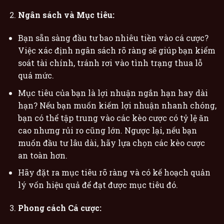
Ngân sách và Mục tiêu:
Bạn sẵn sàng đầu tư bao nhiêu tiền vào cá cược?
Việc xác định ngân sách rõ ràng sẽ giúp bạn kiểm
soát tài chính, tránh rơi vào tình trạng thua lỗ
quá mức.
Mục tiêu của bạn là lợi nhuận ngắn hạn hay dài
hạn? Nếu bạn muốn kiếm lợi nhuận nhanh chóng,
bạn có thể tập trung vào các kèo cược có tỷ lệ ăn
cao nhưng rủi ro cũng lớn. Ngược lại, nếu bạn
muốn đầu tư lâu dài, hãy lựa chọn các kèo cược
an toàn hơn.
Hãy đặt ra mục tiêu rõ ràng và có kế hoạch quản
lý vốn hiệu quả để đạt được mục tiêu đó.
Phong cách Cá cược: