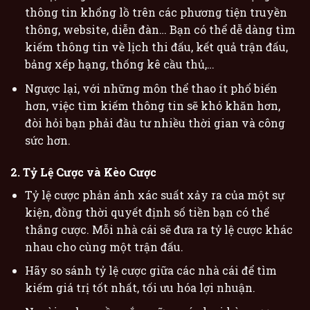
thông tin khổng lồ trên các phương tiện truyền
thông, website, diễn đàn… Bạn có thể dễ dàng tìm
kiếm thông tin về lịch thi đấu, kết quả trận đấu,
bảng xếp hạng, thống kê cầu thủ,…
Ngược lại, với những môn thể thao ít phổ biến
hơn, việc tìm kiếm thông tin sẽ khó khăn hơn,
đòi hỏi bạn phải đầu tư nhiều thời gian và công
sức hơn.
2. Tỷ Lệ Cược và Kèo Cược
Tỷ lệ cược phản ánh xác suất xảy ra của một sự
kiện, đồng thời quyết định số tiền bạn có thể
thắng cược. Mỗi nhà cái sẽ đưa ra tỷ lệ cược khác
nhau cho cùng một trận đấu.
Hãy so sánh tỷ lệ cược giữa các nhà cái để tìm
kiếm giá trị tốt nhất, tối ưu hóa lợi nhuận.