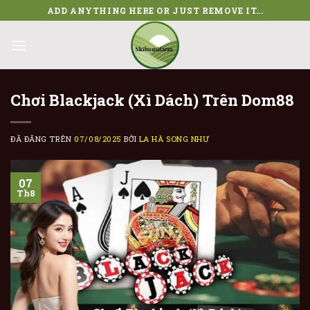
Chuyển
ADD ANYTHING HERE OR JUST REMOVE IT...
đến
nội
dung
Chơi Blackjack (Xì Dách) Trên Dom88
ĐÃ ĐĂNG TRÊN
07/08/2025
BỞI
LA HÀ SONG NHƯ
07
Th8