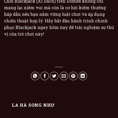
Chơi Blackjack (Xì Dách) trên Dom88 không chỉ
mang lại niềm vui mà còn là cơ hội kiếm thưởng
hấp dẫn nếu bạn nắm vững luật chơi và áp dụng
chiến thuật hợp lý. Hãy bắt đầu hành trình chinh
phục Blackjack ngay hôm nay để trải nghiệm sự thú
vị của trò chơi này!
LA HÀ SONG NHƯ