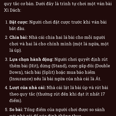
quy tắc cơ bản. Dưới đây là trình tự chơi một ván bài
Xì Dách:
Đặt cược:
Người chơi đặt cược trước khi ván bài
bắt đầu.
Chia bài:
Nhà cái chia hai lá bài cho mỗi người
chơi và hai lá cho chính mình (một lá ngửa, một
lá úp).
Lựa chọn hành động:
Người chơi quyết định rút
thêm bài (Hit), dừng (Stand), cược gấp đôi (Double
Down), tách bài (Split) hoặc mua bảo hiểm
(Insurance) nếu lá bài ngửa của nhà cái là Át.
Lượt của nhà cái:
Nhà cái lật lá bài úp và rút bài
theo quy tắc (thường rút đến khi đạt ít nhất 17
điểm).
So bài:
Tổng điểm của người chơi được so sánh
với nhà cái để xác định thắng thua.