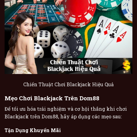
Chiến Thuật Chơi Blackjack Hiệu Quả
Mẹo Chơi Blackjack Trên Dom88
Để tối ưu hóa trải nghiệm và cơ hội thắng khi chơi
Blackjack trên Dom88, hãy áp dụng các mẹo sau:
Tận Dụng Khuyến Mãi