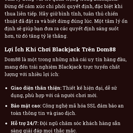
Đừng để cảm xúc chi phối quyết định, đặc biệt khi
thua liên tiếp. Hãy giữ bình tĩnh, tuân thủ chiến
thuật đã đặt ra và biết dừng đúng lúc. Một tâm lý ổn
định sẽ giúp bạn đưa ra các quyết định sáng suốt
hơn, từ đó tăng tỷ lệ thắng.
Lợi Ích Khi Chơi Blackjack Trên Dom88
Dom88 là một trong những nhà cái uy tín hàng đầu,
mang đến trải nghiệm Blackjack trực tuyến chất
lượng với nhiều lợi ích:
Giao diện thân thiện:
Thiết kế hiện đại, dễ sử
dụng, phù hợp với cả người chơi mới.
Bảo mật cao:
Công nghệ mã hóa SSL đảm bảo an
toàn thông tin và giao dịch.
Hỗ trợ 24/7:
Đội ngũ chăm sóc khách hàng sẵn
sàng giải đáp mọi thắc mắc.