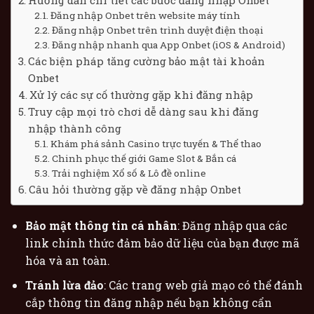
Hướng dẫn chi tiết các bước đăng nhập Onbet
Đăng nhập Onbet trên website máy tính
Đăng nhập Onbet trên trình duyệt điện thoại
Đăng nhập nhanh qua App Onbet (iOS & Android)
Các biện pháp tăng cường bảo mật tài khoản
Onbet
Xử lý các sự cố thường gặp khi đăng nhập
Truy cập mọi trò chơi dễ dàng sau khi đăng
nhập thành công
Khám phá sảnh Casino trực tuyến & Thể thao
Chinh phục thế giới Game Slot & Bắn cá
Trải nghiệm Xổ số & Lô đề online
Câu hỏi thường gặp về đăng nhập Onbet
Bảo mật thông tin cá nhân
: Đăng nhập qua các
link chính thức đảm bảo dữ liệu của bạn được mã
hóa và an toàn.
Tránh lừa đảo
: Các trang web giả mạo có thể đánh
cắp thông tin đăng nhập nếu bạn không cẩn