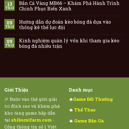
Bắn Cá Vàng MB66 – Khám Phá Hành Trình
13
Th12
Chinh Phục Biển Xanh
Hướng dẫn dự đoán kèo bóng đá dựa vào
09
Th12
thống kê thể lực đội
Kinh nghiệm quản lý vốn khi tham gia kèo
09
Th12
bóng đá nhiều trận
Giới Thiệu
Danh mục
🎉 Bước vào thế giới giải
🔥
Game Đổi Thưởng
trí đỉnh cao và khám phá
🔥
Thể Thao
kho tàng game hấp dẫn
tại
shibumifarm.com
-
🔥
Game Bắn Gà
Cổng thông tin số 1 Việt