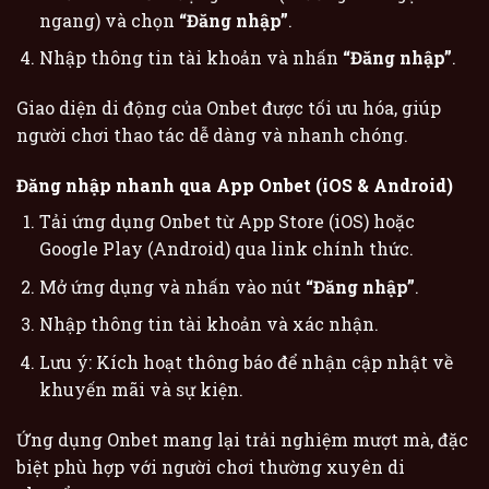
ngang) và chọn
“Đăng nhập”
.
Nhập thông tin tài khoản và nhấn
“Đăng nhập”
.
Giao diện di động của Onbet được tối ưu hóa, giúp
người chơi thao tác dễ dàng và nhanh chóng.
Đăng nhập nhanh qua App Onbet (iOS & Android)
Tải ứng dụng Onbet từ App Store (iOS) hoặc
Google Play (Android) qua link chính thức.
Mở ứng dụng và nhấn vào nút
“Đăng nhập”
.
Nhập thông tin tài khoản và xác nhận.
Lưu ý: Kích hoạt thông báo để nhận cập nhật về
khuyến mãi và sự kiện.
Ứng dụng Onbet mang lại trải nghiệm mượt mà, đặc
biệt phù hợp với người chơi thường xuyên di