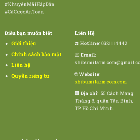
#KhuyếnMãiHấpDẫn
#CáCượcAnToàn
Điều bạn muốn biết
Liên Hệ
Giới thiệu
☎️
Hotline
: 0321114442
Chính sách bảo mật
💌
Email:
shibumifarm.com@gmail.c
Li
ên hệ
🌐
Website
:
Quyền riêng tư
shibumifarm.com.com
🏢
Địa chỉ
: 55 Cách Mạng
Tháng 8, quận Tân Bình,
TP Hồ Chí Minh.