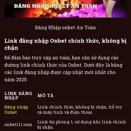
Đăng Nhập onbet An Toàn
Link đăng nhập Onbet chính thức, không bị
chặn
Để đảm bảo truy cập an toàn, bạn cần sử dụng các
đường link chính thức của Onbet. Dưới đây là bảng
các link đăng nhập được cập nhật mới nhất cho
năm 2025:
LINK ĐĂNG
MÔ TẢ
NHẬP
Đăng nhập
Link chính thức, không bị chặn, hỗ trợ
Onbet
cả máy tính và điện thoại.
Link dự phòng 1, sử dụng khi link chính
onbet111.com
bị chặn.