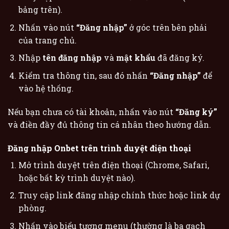
bảng trên).
Nhấn vào nút
“Đăng nhập”
ở góc trên bên phải
của trang chủ.
Nhập
tên đăng nhập
và
mật khẩu
đã đăng ký.
Kiểm tra thông tin, sau đó nhấn
“Đăng nhập”
để
vào hệ thống.
Nếu bạn chưa có tài khoản, nhấn vào nút
“Đăng ký”
và điền đầy đủ thông tin cá nhân theo hướng dẫn.
Đăng nhập Onbet trên trình duyệt điện thoại
Mở trình duyệt trên điện thoại (Chrome, Safari,
hoặc bất kỳ trình duyệt nào).
Truy cập link đăng nhập chính thức hoặc link dự
phòng.
Nhấn vào biểu tượng menu (thường là ba gạch