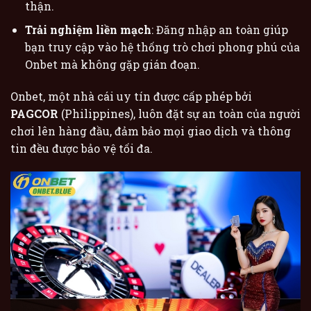
thận.
Trải nghiệm liền mạch
: Đăng nhập an toàn giúp
bạn truy cập vào hệ thống trò chơi phong phú của
Onbet mà không gặp gián đoạn.
Onbet, một nhà cái uy tín được cấp phép bởi
PAGCOR
(Philippines), luôn đặt sự an toàn của người
chơi lên hàng đầu, đảm bảo mọi giao dịch và thông
tin đều được bảo vệ tối đa.