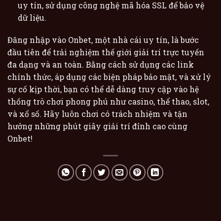
uy tín, sử dụng công nghệ mã hóa SSL để bảo vệ
dữ liệu.
Đăng nhập vào Onbet, một nhà cái uy tín, là bước
đầu tiên để trải nghiệm thế giới giải trí trực tuyến
đa dạng và an toàn. Bằng cách sử dụng các link
chính thức, áp dụng các biện pháp bảo mật, và xử lý
sự cố kịp thời, bạn có thể dễ dàng truy cập vào hệ
thống trò chơi phong phú như casino, thể thao, slot,
và xổ số. Hãy luôn chơi có trách nhiệm và tận
hưởng những phút giây giải trí đỉnh cao cùng
Onbet!