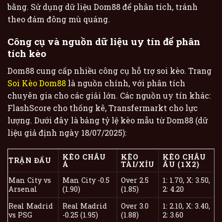
bằng. Sử dụng dữ liệu Dom88 để phân tích, tránh
theo đám đông mù quáng.
Công cụ và nguồn dữ liệu uy tín để phân
tích kèo
Dom88 cung cấp nhiều công cụ hỗ trợ soi kèo. Trang
Soi Kèo Dom88
là nguồn chính, với phân tích
chuyên gia cho các giải lớn. Các nguồn uy tín khác:
FlashScore cho thống kê, Transfermarkt cho lực
lượng. Dưới đây là bảng tỷ lệ kèo mẫu từ Dom88 (dữ
liệu giả định ngày 18/07/2025):
KÈO CHÂU
KÈO
KÈO CHÂU
TRẬN ĐẤU
Á
TÀI/XỈU
ÂU (1X2)
Man City vs
Man City -0.5
Over 2.5
1: 1.70, X: 3.50,
Arsenal
(1.90)
(1.85)
2: 4.20
Real Madrid
Real Madrid
Over 3.0
1: 2.10, X: 3.40,
vs PSG
-0.25 (1.95)
(1.88)
2: 3.60