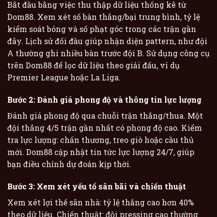
Bắt đầu bằng việc thu thập dữ liệu thống kê từ
Dom88. Xem xét số bàn thắng/bại trung bình, tỷ lệ
kiểm soát bóng và số phạt góc trong các trận gần
đây. Lịch sử đối đầu giúp nhận diện pattern, như đội
A thường ghi nhiều bàn trước đội B. Sử dụng công cụ
trên Dom88 để lọc dữ liệu theo giải đấu, ví dụ
Premier League hoặc La Liga.
Bước 2: Đánh giá phong độ và thông tin lực lượng
Đánh giá phong độ qua chuỗi trận thắng/thua. Một
đội thắng 4/5 trận gần nhất có phong độ cao. Kiểm
tra lực lượng: chấn thương, treo giò hoặc cầu thủ
mới. Dom88 cập nhật tin tức lực lượng 24/7, giúp
bạn điều chỉnh dự đoán kịp thời.
Bước 3: Xem xét yếu tố sân bãi và chiến thuật
Xem xét lợi thế sân nhà: tỷ lệ thắng cao hơn 40%
theo dữ liệu. Chiến thuật: đội pressing cao thường