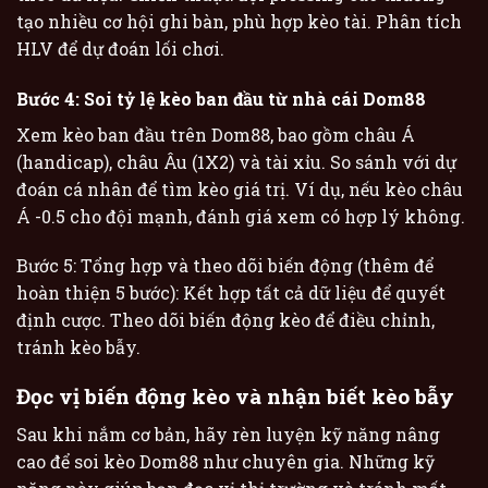
tạo nhiều cơ hội ghi bàn, phù hợp kèo tài. Phân tích
HLV để dự đoán lối chơi.
Bước 4: Soi tỷ lệ kèo ban đầu từ nhà cái Dom88
Xem kèo ban đầu trên Dom88, bao gồm châu Á
(handicap), châu Âu (1X2) và tài xỉu. So sánh với dự
đoán cá nhân để tìm kèo giá trị. Ví dụ, nếu kèo châu
Á -0.5 cho đội mạnh, đánh giá xem có hợp lý không.
Bước 5: Tổng hợp và theo dõi biến động (thêm để
hoàn thiện 5 bước): Kết hợp tất cả dữ liệu để quyết
định cược. Theo dõi biến động kèo để điều chỉnh,
tránh kèo bẫy.
Đọc vị biến động kèo và nhận biết kèo bẫy
Sau khi nắm cơ bản, hãy rèn luyện kỹ năng nâng
cao để soi kèo Dom88 như chuyên gia. Những kỹ