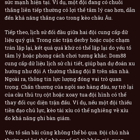
sức mạnh hiện tại. Ví dụ, một đội đang có chuỗi
thắng liên tiếp thường có lợi thế tâm lý cao hơn, dẫn
đến khả năng thắng cao trong kèo châu Âu.
Tiếp theo, lịch sử đối đầu giữa hai đội cung cấp dữ
liệu quý giá. Trong các trận derby hoặc cuộc chạm
trán lặp lại, kết quả quá khứ có thể lặp lại do yếu tố
tâm lý hoặc phong cách chơi tương khắc. Dom88
cung cấp dữ liệu lịch sử chi tiết, giúp bạn dự đoán xu
hướng như đội A thường thắng đội B trên sân nhà.
Ngoài ra, thông tin lực lượng đóng vai trò quan
trọng. Chấn thương của ngôi sao hàng đầu, sự trở lại
của cầu thủ trụ cột hoặc xoay tua đội hình có thể
thay đổi cục diện trận đấu. Ví dụ, nếu một đội thiếu
tiền đạo chủ lực, kèo tài xỉu có thể nghiêng về xỉu
do khả năng ghi bàn giảm.
Yếu tố sân bãi cũng không thể bỏ qua. Đội chủ nhà