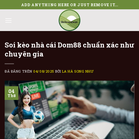
Chuyển
ADD ANYTHING HERE OR JUST REMOVE IT...
đến
nội
dung
Soi kèo nhà cái Dom88 chuẩn xác như
chuyên gia
ĐÃ ĐĂNG TRÊN
04/08/2025
BỞI
LA HÀ SONG NHƯ
04
Th8