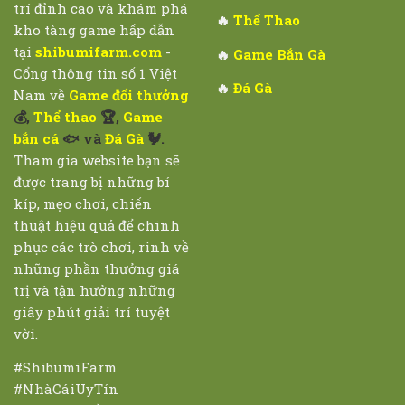
trí đỉnh cao và khám phá
🔥
Thể Thao
kho tàng game hấp dẫn
tại
shibumifarm.com
-
🔥
Game Bắn Gà
Cổng thông tin số 1 Việt
🔥
Đá Gà
Nam về
Game đổi thưởng
💰,
Thể thao
🏆,
Game
bắn cá
🐟 và
Đá Gà
🐓.
Tham gia website bạn sẽ
được trang bị những bí
kíp, mẹo chơi, chiến
thuật hiệu quả để chinh
phục các trò chơi, rinh về
những phần thưởng giá
trị và tận hưởng những
giây phút giải trí tuyệt
vời.
#ShibumiFarm
#NhàCáiUyTín