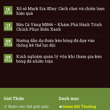
Xổ số Mark Six 8Day: Cách chơi và chiến lược
16
Th12
hiệu quả
Bắn Cá Vàng MB66 – Khám Phá Hành Trình
13
Th12
Chinh Phục Biển Xanh
Hướng dẫn dự đoán kèo bóng đá dựa vào
09
Th12
thống kê thể lực đội
Kinh nghiệm quản lý vốn khi tham gia kèo
09
Th12
bóng đá nhiều trận
Giới Thiệu
Danh mục
🎉 Bước vào thế giới giải
🔥
Game Đổi Thưởng