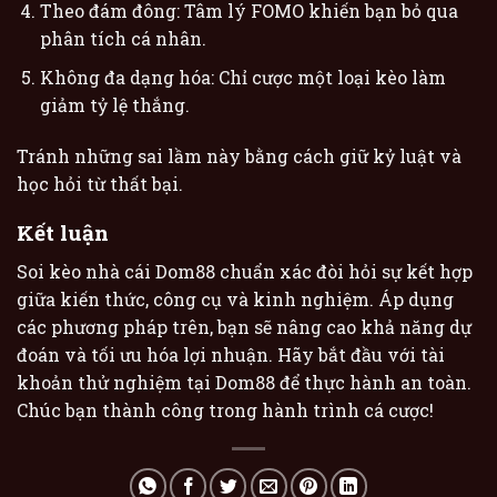
Theo đám đông: Tâm lý FOMO khiến bạn bỏ qua
phân tích cá nhân.
Không đa dạng hóa: Chỉ cược một loại kèo làm
giảm tỷ lệ thắng.
Tránh những sai lầm này bằng cách giữ kỷ luật và
học hỏi từ thất bại.
Kết luận
Soi kèo nhà cái Dom88 chuẩn xác đòi hỏi sự kết hợp
giữa kiến thức, công cụ và kinh nghiệm. Áp dụng
các phương pháp trên, bạn sẽ nâng cao khả năng dự
đoán và tối ưu hóa lợi nhuận. Hãy bắt đầu với tài
khoản thử nghiệm tại Dom88 để thực hành an toàn.
Chúc bạn thành công trong hành trình cá cược!