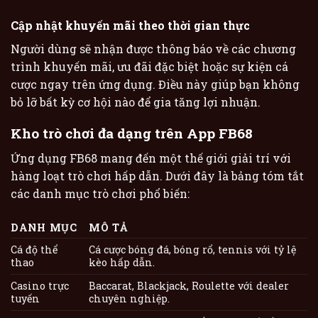
Cập nhật khuyến mãi theo thời gian thực
Người dùng sẽ nhận được thông báo về các chương
trình khuyến mãi, ưu đãi đặc biệt hoặc sự kiện cá
cược ngay trên ứng dụng. Điều này giúp bạn không
bỏ lỡ bất kỳ cơ hội nào để gia tăng lợi nhuận.
Kho trò chơi đa dạng trên App FB68
Ứng dụng FB68 mang đến một thế giới giải trí với
hàng loạt trò chơi hấp dẫn. Dưới đây là bảng tóm tắt
các danh mục trò chơi phổ biến:
DANH MỤC
MÔ TẢ
Cá độ thể
Cá cược bóng đá, bóng rổ, tennis với tỷ lệ
thao
kèo hấp dẫn.
Casino trực
Baccarat, Blackjack, Roulette với dealer
tuyến
chuyên nghiệp.