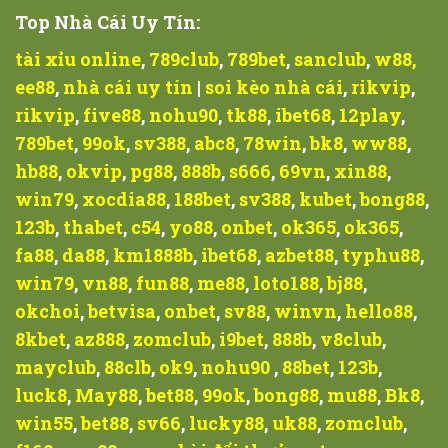
Top Nhà Cái Uy Tín:
tài xỉu online
,
789club
,
789bet
,
sanclub
,
w88
,
ee88
,
nhà cái uy tín
|
soi kèo nhà cái
,
rikvip
,
rikvip
,
five88
,
nohu90
,
tk88
,
ibet68
,
12play
,
789bet
,
99ok
,
sv388
,
abc8
,
78win
,
bk8
,
ww88
,
hb88
,
okvip
,
pg88
,
888b
,
s666
,
69vn
,
xin88
,
win79
,
xocdia88
,
188bet
,
sv388
,
kubet
,
bong88
,
123b
,
thabet
,
c54
,
yo88
,
onbet
,
ok365
,
ok365
,
fa88
,
da88
,
km1888b
,
ibet68
,
azbet88
,
typhu88
,
win79
,
vn88
,
fun88
,
me88
,
loto188
,
bj88
,
okchoi
,
betvisa
,
onbet
,
sv88
,
winvn
,
hello88
,
8kbet
,
az888
,
zomclub
,
i9bet
,
888b
,
v8club
,
mayclub
,
88clb
,
ok9
,
nohu90
,
88bet
,
123b
,
luck8
,
May88
,
bet88
,
99ok
,
bong88
,
mu88
,
Bk8
,
win55
,
bet88
,
sv66
,
lucky88
,
uk88
,
zomclub
,