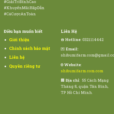
#GiảiTríĐỉnhCao
#KhuyếnMãiHấpDẫn
#CáCượcAnToàn
Điều bạn muốn biết
Liên Hệ
Giới thiệu
☎️
Hotline
: 0321114442
Chính sách bảo mật
💌
Email:
shibumifarm.com@gmail.c
Li
ên hệ
🌐
Website
:
Quyền riêng tư
shibumifarm.com.com
🏢
Địa chỉ
: 55 Cách Mạng
Tháng 8, quận Tân Bình,
TP Hồ Chí Minh.