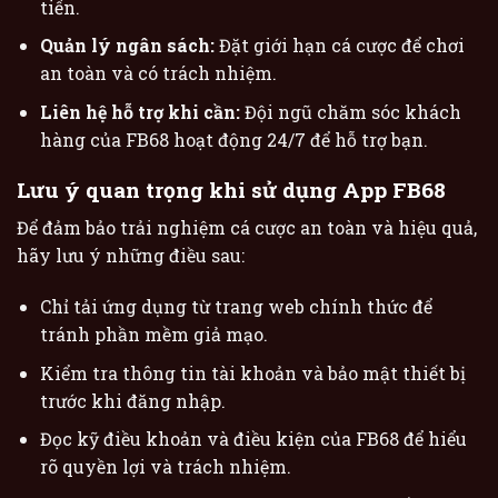
tiến.
Quản lý ngân sách:
Đặt giới hạn cá cược để chơi
an toàn và có trách nhiệm.
Liên hệ hỗ trợ khi cần:
Đội ngũ chăm sóc khách
hàng của FB68 hoạt động 24/7 để hỗ trợ bạn.
Lưu ý quan trọng khi sử dụng App FB68
Để đảm bảo trải nghiệm cá cược an toàn và hiệu quả,
hãy lưu ý những điều sau:
Chỉ tải ứng dụng từ trang web chính thức để
tránh phần mềm giả mạo.
Kiểm tra thông tin tài khoản và bảo mật thiết bị
trước khi đăng nhập.
Đọc kỹ điều khoản và điều kiện của FB68 để hiểu
rõ quyền lợi và trách nhiệm.