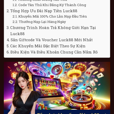
Code Tân Thủ Khi Đăng Ký Thành Công
Tổng Hợp Ưu Đãi Nạp Tiền Luck88
Khuyến Mãi 100% Cho Lần Nạp Đầu Tiên
Thưởng Nạp Lại Hàng Ngày
Chương Trình Hoàn Trả Không Giới Hạn Tại
Luck88
Săn Giftcode Và Voucher Luck88 Mới Nhất
Các Khuyến Mãi Đặc Biệt Theo Sự Kiện
Điều Kiện Và Điều Khoản Chung Cần Nắm Rõ