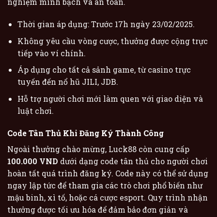
nghiệm minh bạch và an toàn.
Thời gian áp dụng: Trước 17h ngày 23/02/2025.
Không yêu cầu vòng cược, thưởng được cộng trực
tiếp vào ví chính.
Áp dụng cho tất cả sảnh game, từ casino trực
tuyến đến nổ hũ JILI, JDB.
Hỗ trợ người chơi mới làm quen với giao diện và
luật chơi.
Code Tân Thủ Khi Đăng Ký Thành Công
Ngoài thưởng chào mừng, Luck88 còn cung cấp
100.000 VND
dưới dạng code tân thủ cho người chơi
hoàn tất quá trình đăng ký. Code này có thể sử dụng
ngay lập tức để tham gia các trò chơi phổ biến như
mậu binh, xì tố, hoặc cá cược esport. Quy trình nhận
thưởng được tối ưu hóa để đảm bảo đơn giản và