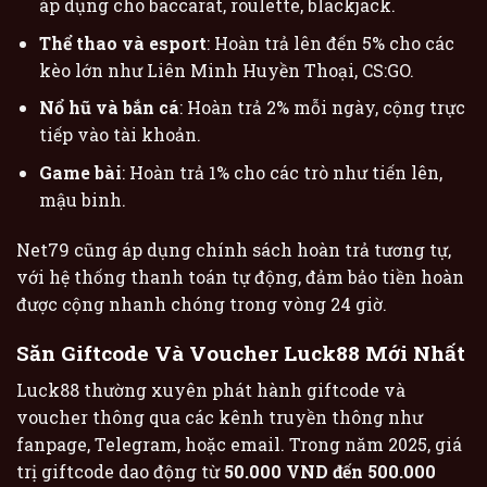
áp dụng cho baccarat, roulette, blackjack.
Thể thao và esport
: Hoàn trả lên đến 5% cho các
kèo lớn như Liên Minh Huyền Thoại, CS:GO.
Nổ hũ và bắn cá
: Hoàn trả 2% mỗi ngày, cộng trực
tiếp vào tài khoản.
Game bài
: Hoàn trả 1% cho các trò như tiến lên,
mậu binh.
Net79 cũng áp dụng chính sách hoàn trả tương tự,
với hệ thống thanh toán tự động, đảm bảo tiền hoàn
được cộng nhanh chóng trong vòng 24 giờ.
Săn Giftcode Và Voucher Luck88 Mới Nhất
Luck88 thường xuyên phát hành giftcode và
voucher thông qua các kênh truyền thông như
fanpage, Telegram, hoặc email. Trong năm 2025, giá
trị giftcode dao động từ
50.000 VND đến 500.000