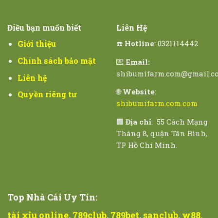
Điều bạn muốn biết
Liên Hệ
Giới thiệu
☎️
Hotline
: 0321114442
Chính sách bảo mật
💌
Email:
shibumifarm.com@gmail.c
Li
ên hệ
🌐
Website
:
Quyền riêng tư
shibumifarm.com.com
🏢
Địa chỉ
: 55 Cách Mạng
Tháng 8, quận Tân Bình,
TP Hồ Chí Minh.
Top Nhà Cái Uy Tín:
tài xỉu online
,
789club
,
789bet
,
sanclub
,
w88
,