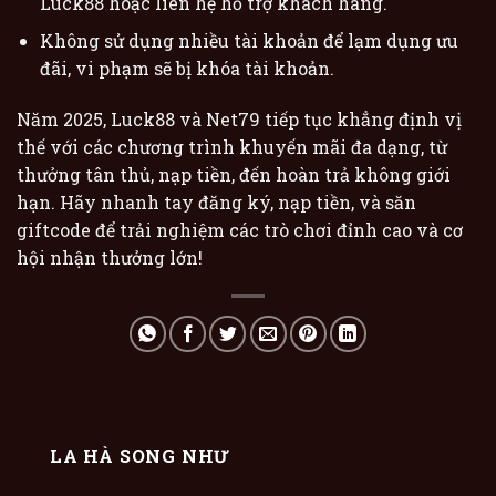
Luck88 hoặc liên hệ hỗ trợ khách hàng.
Không sử dụng nhiều tài khoản để lạm dụng ưu
đãi, vi phạm sẽ bị khóa tài khoản.
Năm 2025, Luck88 và Net79 tiếp tục khẳng định vị
thế với các chương trình khuyến mãi đa dạng, từ
thưởng tân thủ, nạp tiền, đến hoàn trả không giới
hạn. Hãy nhanh tay đăng ký, nạp tiền, và săn
giftcode để trải nghiệm các trò chơi đỉnh cao và cơ
hội nhận thưởng lớn!
LA HÀ SONG NHƯ