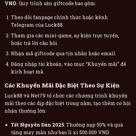
VND
. Quy trình săn giftcode bao gồm:
Theo dõi fanpage chính thức hoặc kênh
Telegram của Luck88.
Tham gia các mini-game, sự kiện trực tuyến,
hoặc trả lời câu hỏi.
Nhận mã giftcode qua tin nhắn hoặc email.
Đăng nhập tài khoản, vào mục “Khuyến mãi” để
kích hoạt mã.
Các Khuyến Mãi Đặc Biệt Theo Sự Kiện
Luck88 và Net79 tổ chức các chương trình khuyến
mãi theo các dịp đặc biệt trong năm, tạo thêm cơ hội
nhận thưởng lớn:
Tết Nguyên Đán 2025
: Thưởng nạp 50% và quà
tặng may mắn như bao lì xì 500.000 VND.