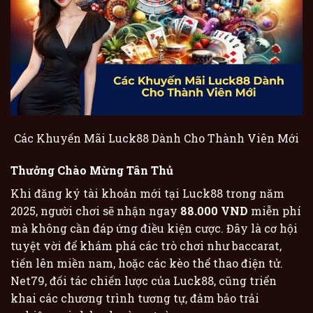
Các Khuyến Mãi Luck88 Dành Cho Thành Viên Mới
Thưởng Chào Mừng Tân Thủ
Khi đăng ký tài khoản mới tại Luck88 trong năm
2025, người chơi sẽ nhận ngay
88.000 VND
miễn phí
mà không cần đáp ứng điều kiện cược. Đây là cơ hội
tuyệt vời để khám phá các trò chơi như baccarat,
tiến lên miền nam, hoặc các kèo thể thao điện tử.
Net79, đối tác chiến lược của Luck88, cũng triển
khai các chương trình tương tự, đảm bảo trải