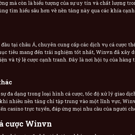
ng mà còn là biểu tượng của sự uy tín và chất lượng tr
cùng tìm hiểu sâu hơn về nền tảng này qua các khía cạnh
đầu tại châu Á, chuyên cung cấp các dịch vụ cá cược thể
 mục tiêu mang đến trải nghiệm tốt nhất, Winvn đã xây 
ện và tỷ lệ cược cạnh tranh. Đây là nơi hội tụ của hàng t
khác
sự đa dạng trong loại hình cá cược, tốc độ xử lý giao dịc
 khi nhiều nền tảng chỉ tập trung vào một lĩnh vực, Win
đến casino trực tuyến, đáp ứng mọi nhu cầu của người chơ
 cá cược Winvn